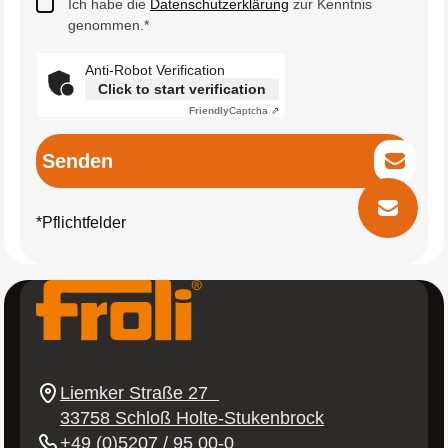
Ich habe die
Datenschutzerklärung
zur Kenntnis
genommen.*
Anti-Robot Verification
Click to start verification
Friendly
Captcha ⇗
Senden
Kontakt
*Pflichtfelder
Instagram
Youtube
Linkedin
Facebook
Liemker Straße 27
33758 Schloß Holte-Stukenbrock
+49 (0)5207 / 95 00-0