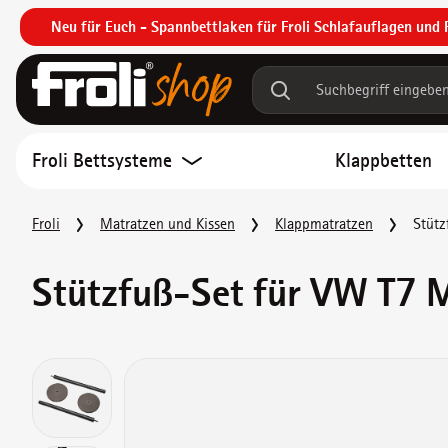
Neu für Euch - Spannbettlaken für Froli Schlafauflagen und 
um Hauptinhalt springen
Zur Suche springen
Zur Hauptnavigation springen
Froli Bettsysteme
Klappbetten
Froli
Matratzen und Kissen
Klappmatratzen
Stütz
Stützfuß-Set für VW T7 
Bildergalerie überspringen