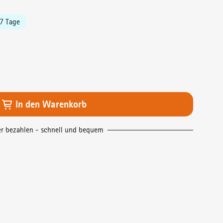
-7 Tage
en gewünschten Wert ein oder benutze die Schal
In den Warenkorb
er bezahlen - schnell und bequem