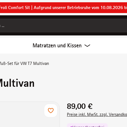
Froli Comfort Sit | Aufgrund unserer Betriebsruhe vom 10.08.2026 b
Matratzen und Kissen
fuß-Set für VW T7 Multivan
Multivan
Regulärer Preis:
89,00 €
Preise inkl. MwSt. zzgl. Versandk