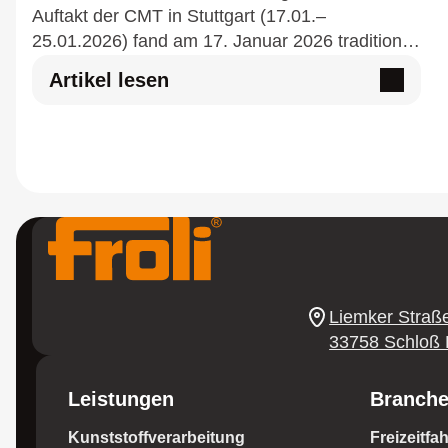
Auftakt der CMT in Stuttgart (17.01.–
25.01.2026) fand am 17. Januar 2026 traditionell
die feierliche Preisverleihung der promobil-
Artikel lesen
Leserwahl „Beste Marken“…
Instagram
Youtube
Linkedin
Facebook
Liemker Stra
33758 Schloß 
Leistungen
Branch
Kunststoffverarbeitung
Freizeitfa