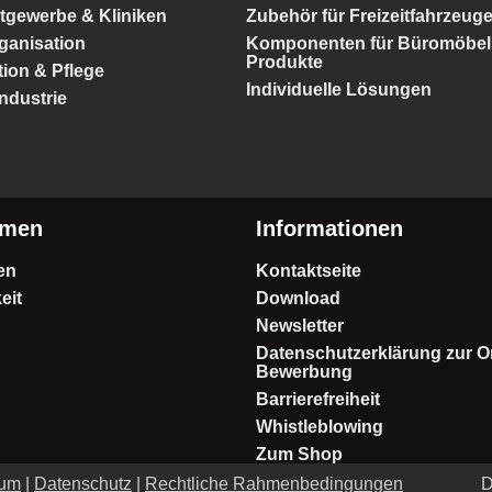
stgewerbe & Kliniken
Zubehör für Freizeitfahrzeug
ganisation
Komponenten für Büromöbe
Produkte
tion & Pflege
Individuelle Lösungen
ndustrie
hmen
Informationen
en
Kontaktseite
eit
Download
Newsletter
Datenschutzerklärung zur O
Bewerbung
Barrierefreiheit
Whistleblowing
Zum Shop
sum
|
Datenschutz
|
Rechtliche Rahmenbedingungen
D