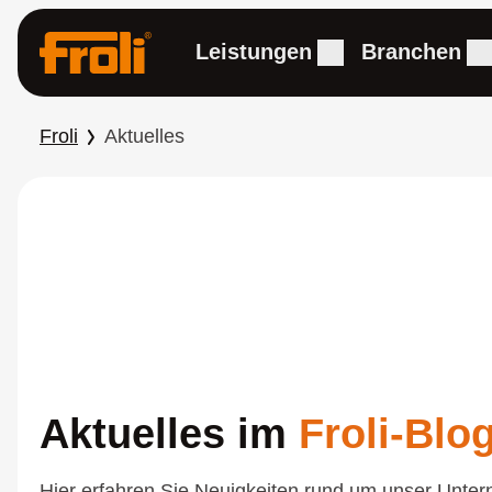
t springen
Leistungen
Branchen
Froli
Aktuelles
Aktuelles im
Froli-Blo
Hier erfahren Sie Neuigkeiten rund um unser Unte