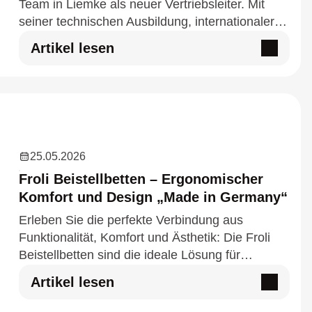
Team in Liemke als neuer Vertriebsleiter. Mit
seiner technischen Ausbildung, internationaler
Erfahrung und langjähriger Vertriebskompetenz
Artikel lesen
bringt er wertv…
25.05.2026
Froli Beistellbetten – Ergonomischer
Komfort und Design „Made in Germany“
Erleben Sie die perfekte Verbindung aus
Funktionalität, Komfort und Ästhetik: Die Froli
Beistellbetten sind die ideale Lösung für
Hotellerie, Gesundheitswesen und
Artikel lesen
Pflegeeinrichtungen, die Wert auf Qua…