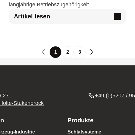
langjährige Betriebszugehörigkeit
ausgezeichnet. Die Ehrung würdigte die
Artikel lesen
besondere Verbundenheit zum Familienunter…
1
2
3
Vorherige Seite
Nächste Seite
ße 27
+49 (0)5207 / 9
Holte-Stukenbrock
en
Produkte
hrzeug-Industrie
Schlafsysteme