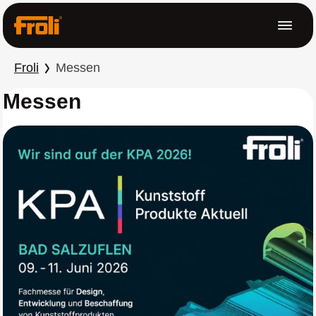
t springen
Menü
Froli
Messen
Messen